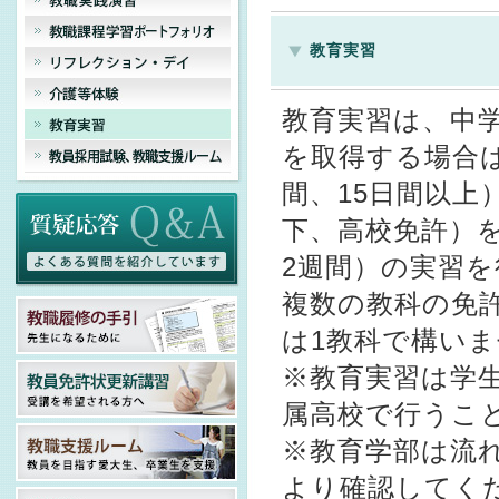
教育実習
教育実習は、中
を取得する場合は
間、15日間以上
下、高校免許）を
2週間）の実習
複数の教科の免
は1教科で構い
※教育実習は学
属高校で行うこ
※教育学部は流
より確認してく